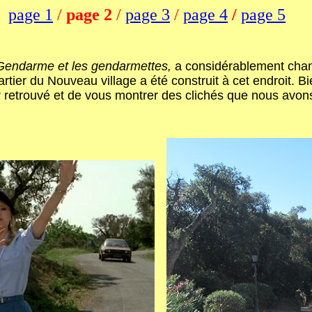
page 1
/
page 2
/
page 3
/
page 4
/
page 5
Gendarme et les gendarmettes,
a considérablement chang
artier du Nouveau village a été construit à cet endroit. B
r retrouvé et de vous montrer des clichés que nous avon