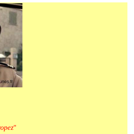
ropez
"