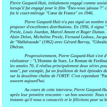
Pierre Gaspard-Huit, initialement engagé comme assista
lorsqu'il fut engagé pour le film "
Êtes-vous jalouse ?
" 
fut le court-métrage "
Cœur de France
" en 1946.
azertyuy
Pierre Gaspard-Huit n'a pas signé un nombre imp
proposer d'excellentes distributions. En 1956, il signa "
Presle, Louis Jourdan, Marcel Amont et Roger Dumas. D
Alain Delon, Micheline Presle, Fernand Ledoux, Jacques
de "
Shéhérazade
" (1962) avec Gérard Barray, "
Gibralt
Dhéran.
azertyuy
Progressivemment, Pierre Gaspard-Huit s'est d'
réalisateur : "
L'Homme de Suez. Le Roman de Ferdina
les années 70, il réalisa principalement deux séries pour
nom
", par exemple, fut un feuilleton de huit épisodes
sur la deuxième chaîne de l'ORTF. C'est cependant "
Pa
souvent aujourd'hui.
azertyuy
Au cours de cette interview, Pierre Gaspard-Hu
après leur première rencontre - un bon souvenir. Nous
instants qu'il nous a consacrés et le félicitons pour sa b