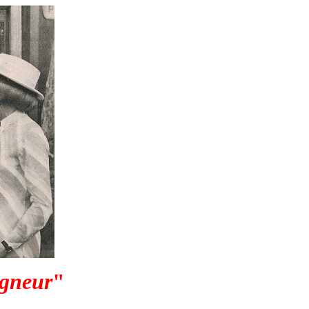
igneur
"