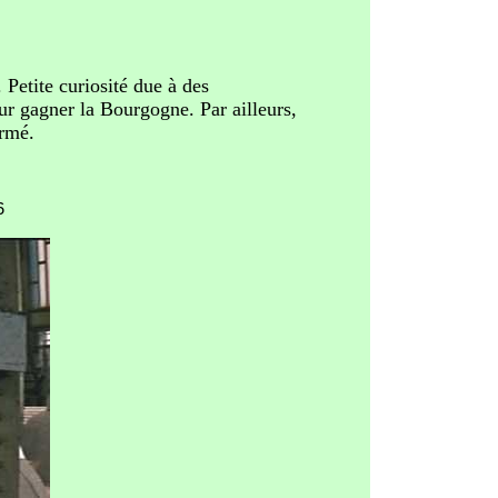
s. Petite curiosité due à des
our gagner la Bourgogne. Par ailleurs,
armé.
6