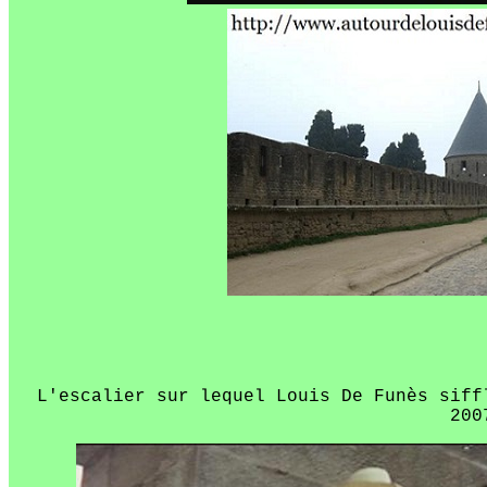
L'escalier sur lequel Louis De Funès siff
200