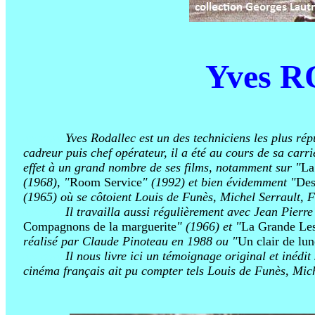
Yves 
azertyaz
Yves Rodallec est un des techniciens les plus r
cadreur puis chef opérateur, il a été au cours de sa carr
effet à un grand nombre de ses films, notamment sur "
La
(1968), "
Room Service
" (1992) et bien évidemment "
Des
(1965) où se côtoient Louis de Funès, Michel Serrault, 
azertyaz
Il travailla aussi régulièrement avec Jean Pierr
Compagnons de la marguerite
" (1966) et "
La Grande Les
réalisé par Claude Pinoteau en 1988 ou "
Un clair de lu
azertyaz
Il nous livre ici un témoignage original et inédit
cinéma français ait pu compter tels Louis de Funès, Mich