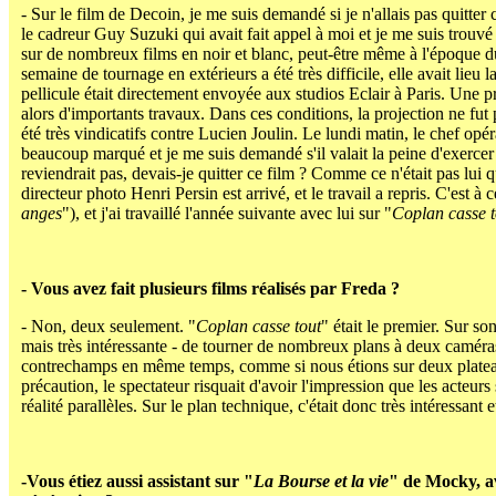
- Sur le film de Decoin, je me suis demandé si je n'allais pas quitter 
le cadreur Guy Suzuki qui avait fait appel à moi et je me suis trouvé
sur de nombreux films en noir et blanc, peut-être même à l'époque 
semaine de tournage en extérieurs a été très difficile, elle avait lieu
pellicule était directement envoyée aux studios Eclair à Paris. Une p
alors d'importants travaux. Dans ces conditions, la projection ne fut p
été très vindicatifs contre Lucien Joulin. Le lundi matin, le chef opéra
beaucoup marqué et je me suis demandé s'il valait la peine d'exercer
reviendrait pas, devais-je quitter ce film ? Comme ce n'était pas lui q
directeur photo Henri Persin est arrivé, et le travail a repris. C'est à
anges
"), et j'ai travaillé l'année suivante avec lui sur "
Coplan casse t
- Vous avez fait plusieurs films réalisés par Freda ?
- Non, deux seulement. "
Coplan casse tout
" était le premier. Sur so
mais très intéressante - de tourner de nombreux plans à deux caméras
contrechamps en même temps, comme si nous étions sur deux plateaux 
précaution, le spectateur risquait d'avoir l'impression que les acteu
réalité parallèles. Sur le plan technique, c'était donc très intéressant
-Vous étiez aussi assistant sur "
La Bourse et la vie
" de Mocky, a