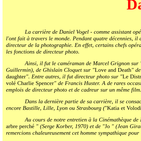
Da
AAAIIY
La carrière de Daniel Vogel - comme assistant opér
l'ont fait à travers le monde. Pendant quatre décennies, il 
directeur de la photographie. En effet, certains chefs opér
les fonctions de directeur photo.
AAAIIY
Ainsi, il fut le caméraman de Marcel Grignon sur 
Guillermin), de Ghislain Cloquet sur "
Love and Death
" de
daughter
". Entre autres, il fut directeur photo sur "
Le Distr
volé Charlie Spencer
" de Francis Huster. A de rares occas
emplois de directeur photo et de cadreur sur un même film
AAAIIY
Dans la dernière partie de sa carrière, il se consa
encore Bastille, Lille, Lyon ou Strasbourg (
"Katia et Volod
AAAIIY
Au cours de notre entretien à la Cinémathèque de 
arbre perché
" (Serge Korber, 1970) et de "
Jo
" (Jean Gira
remercions chaleureusement cet homme sympathique pour l