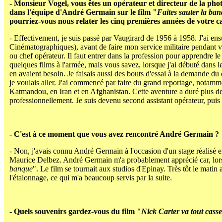
- Monsieur Vogel, vous êtes un opérateur et directeur de la ph
dans l'équipe d'André Germain sur le film "
Faites sauter la ba
pourriez-vous nous relater les cinq premières années de votre ca
- Effectivement, je suis passé par Vaugirard de 1956 à 1958. J'ai en
Cinématographiques), avant de faire mon service militaire pendant 
ou chef opérateur. Il faut entrer dans la profession pour apprendre le mé
quelques films à l'armée, mais vous savez, lorsque j'ai débuté dans 
en avaient besoin. Je faisais aussi des bouts d'essai à la demande du 
je voulais aller. J'ai commencé par faire du grand reportage, notam
Katmandou, en Iran et en Afghanistan. Cette aventure a duré plus de s
professionnellement. Je suis devenu second assistant opérateur, puis 
- C'est à ce moment que vous avez rencontré André Germain ?
- Non, j'avais connu André Germain à l'occasion d'un stage réalisé 
Maurice Delbez. André Germain m'a probablement apprécié car, lorsqu
banque
". Le film se tournait aux studios d'Epinay. Très tôt le matin
l'étalonnage, ce qui m'a beaucoup servis par la suite.
- Quels souvenirs gardez-vous du film "
Nick Carter va tout casse