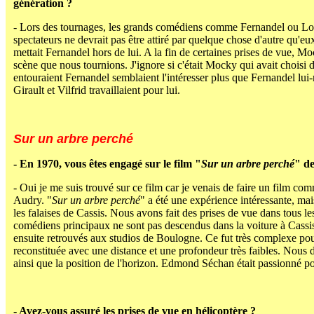
génération ?
- Lors des tournages, les grands comédiens comme Fernandel ou Louis 
spectateurs ne devrait pas être attiré par quelque chose d'autre qu'e
mettait Fernandel hors de lui. A la fin de certaines prises de vue, 
scène que nous tournions. J'ignore si c'était Mocky qui avait choisi 
entouraient Fernandel semblaient l'intéresser plus que Fernandel lu
Girault et Vilfrid travaillaient pour lui.
Sur un arbre perché
- En 1970, vous êtes engagé sur le film "
Sur un arbre perché
" d
- Oui je me suis trouvé sur ce film car je venais de faire un film
Audry. "
Sur un arbre perché
" a été une expérience intéressante, mai
les falaises de Cassis. Nous avons fait des prises de vue dans tous le
comédiens principaux ne sont pas descendus dans la voiture à Cassis.
ensuite retrouvés aux studios de Boulogne. Ce fut très complexe pour 
reconstituée avec une distance et une profondeur très faibles. Nous dev
ainsi que la position de l'horizon. Edmond Séchan était passionné po
- Avez-vous assuré les prises de vue en hélicoptère ?