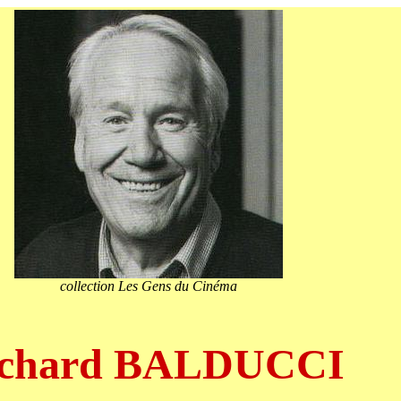
collection Les Gens du Cinéma
ichard BALDUCCI