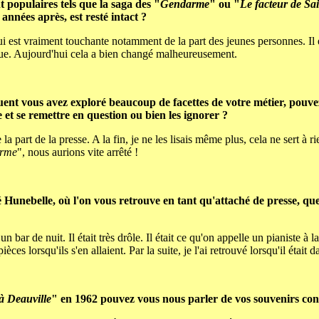
 populaires tels que la saga des "
Gendarme
" ou "
Le facteur de Sa
années après, est resté intact ?
té qui est vraiment touchante notamment de la part des jeunes personnes. I
ique. Aujourd'hui cela a bien changé malheureusement.
quent vous avez exploré beaucoup de facettes de votre métier, pouve
et se remettre en question ou bien les ignorer ?
la part de la presse. A la fin, je ne les lisais même plus, cela ne sert à r
rme
", nous aurions vite arrêté !
 Hunebelle, où l'on vous retrouve en tant qu'attaché de presse, qu
 bar de nuit. Il était très drôle. Il était ce qu'on appelle un pianiste à l
ces lorsqu'ils s'en allaient. Par la suite, je l'ai retrouvé lorsqu'il étai
à Deauville
" en 1962 pouvez vous nous parler de vos souvenirs con