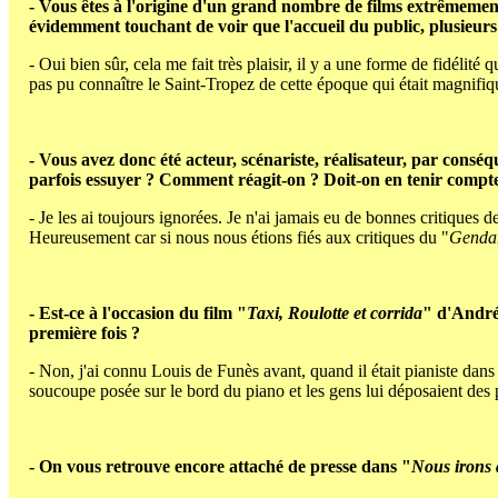
- Vous êtes à l'origine d'un grand nombre de films extrêmement
évidemment touchant de voir que l'accueil du public, plusieurs 
- Oui bien sûr, cela me fait très plaisir, il y a une forme de fidéli
pas pu connaître le Saint-Tropez de cette époque qui était magnif
- Vous avez donc été acteur, scénariste, réalisateur, par consé
parfois essuyer ? Comment réagit-on ? Doit-on en tenir compte 
- Je les ai toujours ignorées. Je n'ai jamais eu de bonnes critiques de 
Heureusement car si nous nous étions fiés aux critiques du "
Genda
- Est-ce à l'occasion du film "
Taxi, Roulotte et corrida
" d'André
première fois ?
- Non, j'ai connu Louis de Funès avant, quand il était pianiste dans un
soucoupe posée sur le bord du piano et les gens lui déposaient des piè
- On vous retrouve encore attaché de presse dans "
Nous irons 