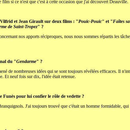
ilm si ce n'est que c'est à cette occasion que j'ai découvert Deauville.
Vilfrid et Jean Girault sur deux films : "
Pouic-Pouic
" et "
Faîtes s
me de Saint-Tropez
" ?
t. Concernant nos apports réciproques, nous nous sommes répartis les tâche
inal du "
Gendarme
" ?
amené de nombreuses idées qui se sont toujours révélées efficaces. Il n'in
e. Et neuf fois sur dix, l'idée était retenue.
 Funès pour lui confier le rôle de vedette ?
Branquignols. J'ai toujours trouvé que c'était un homme formidable, qui