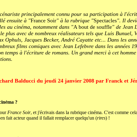
scénariste principalement connu pour sa participation à l'écrit
lé ensuite à "
France Soir
" à la rubrique "
Spectacles
". Il dev
rôles au cinéma, notamment dans "
A bout de souffle
" de Jean 
 le plus avec de nombreux réalisateurs tels que Luis Bunuel, V
x Ophuls, Jacques Becker, André Cayatte etc... Dans les ann
ombreux films comiques avec Jean Lefebvre dans les années 19
son temps à l'écriture de romans. Un grand merci à cet homme
tions.
chard Balducci du jeudi 24 janvier 2008 par Franck et J
 cinéma ?
pour
France Soir
, et j'écrivais dans la rubrique cinéma. C'est comme cela
s en fait acteur quand il fallait remplacer quelqu'un (
rires
) !