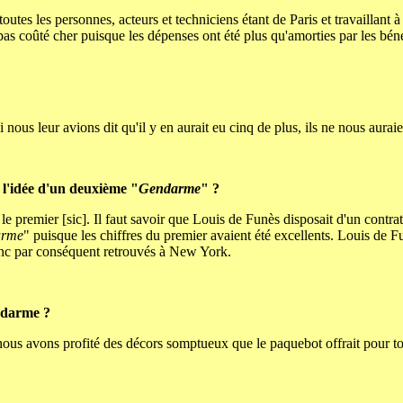
utes les personnes, acteurs et techniciens étant de Paris et travaillant à
 pas coûté cher puisque les dépenses ont été plus qu'amorties par les béné
nous leur avions dit qu'il y en aurait eu cinq de plus, ils ne nous auraie
u l'idée d'un deuxième "
Gendarme
" ?
 premier [sic]. Il faut savoir que Louis de Funès disposait d'un contrat 
arme
" puisque les chiffres du premier avaient été excellents. Louis de F
 donc par conséquent retrouvés à New York.
ndarme ?
nous avons profité des décors somptueux que le paquebot offrait pour t